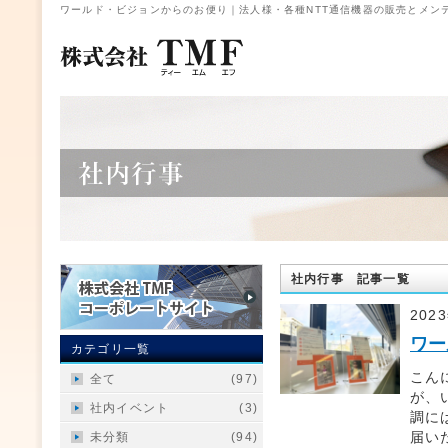
ワールド・ビジョンからのお便り｜法人様・各種NTT通信機器の販売とメンテ
社内行事 記事一覧
202
ワー
カテゴリ一覧
こん
全て
(97)
が、
社内イベント
(3)
調に
届い
未分類
(94)