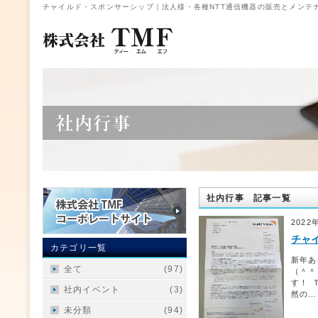
チャイルド・スポンサーシップ｜法人様・各種NTT通信機器の販売とメンテナ
社内行事 記事一覧
2022
チャ
カテゴリ一覧
新年あ
全て
(97)
（＾＾
す！ 
社内イベント
(3)
然の…
未分類
(94)