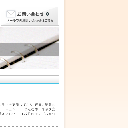
の暑さを更新しており 連日、酷暑の
か（＾＿＾．） そんな中、暑さを忘
届きました！ １枚目はモンゴル在住