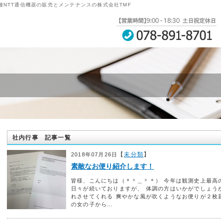
NTT通信機器の販売とメンテナンスの株式会社TMF
社内行事 記事一覧
【
未分類
】
2018年07月26日
素敵なお便り紹介します！
皆様、こんにちは（＊＾＿＾＊） 今年は観測史上最高
日々が続いておりますが、 体調の方はいかがでしょう
れさせてくれる 爽やかな風が吹くようなお便りが２枚
の女の子から…