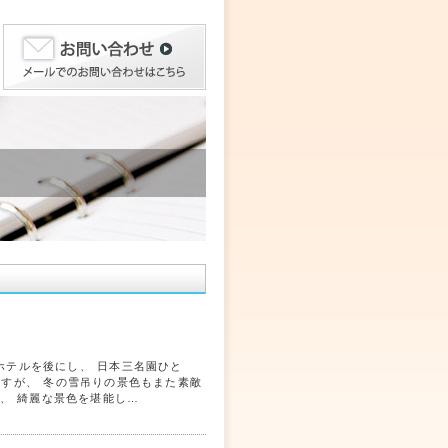
ホテルを後にし、 日本三名園ひと
ますが、 冬の雪吊りの景色もまた素敵
 綺麗な景色を堪能し…