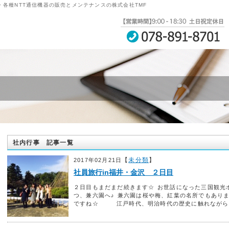
・各種NTT通信機器の販売とメンテナンスの株式会社TMF
社内行事 記事一覧
【
未分類
】
2017年02月21日
社員旅行in福井・金沢 ２日目
２日目もまだまだ続きます☆ お世話になった三国観光
つ、兼六園へ♪ 兼六園は桜や梅、紅葉の名所でもあり
ですね☆ 江戸時代、明治時代の歴史に触れながら、