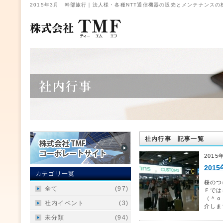
2015年3月 幹部旅行｜法人様・各種NTT通信機器の販売とメンテナンスの
社内行事 記事一覧
2015
201
カテゴリ一覧
桜のつ
全て
(97)
Ｆでは
（＾ｏ
社内イベント
(3)
介しま
未分類
(94)