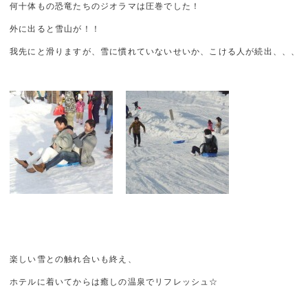
何十体もの恐竜たちのジオラマは圧巻でした！
外に出ると雪山が！！
我先にと滑りますが、雪に慣れていないせいか、こける人が続出、、、
楽しい雪との触れ合いも終え、
ホテルに着いてからは癒しの温泉でリフレッシュ☆