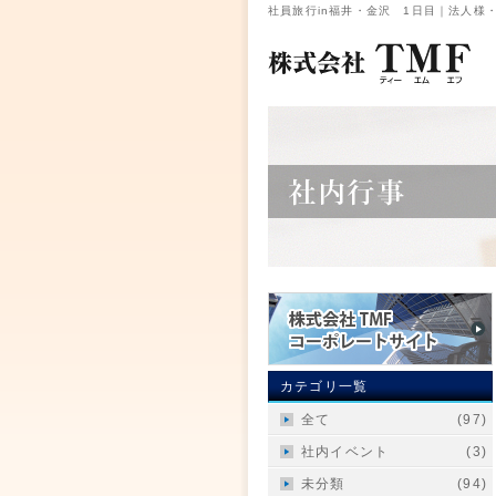
社員旅行in福井・金沢 1日目｜法人様
カテゴリ一覧
全て
(97)
社内イベント
(3)
未分類
(94)