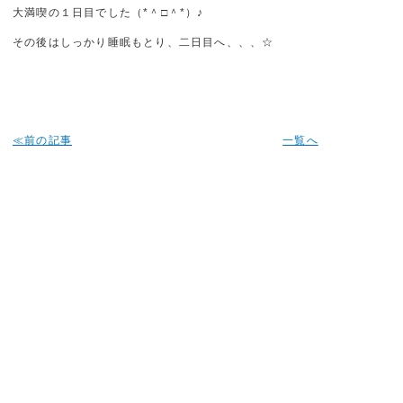
大満喫の１日目でした（*＾□＾*）♪
その後はしっかり睡眠もとり、二日目へ、、、☆
≪前の記事
一覧へ