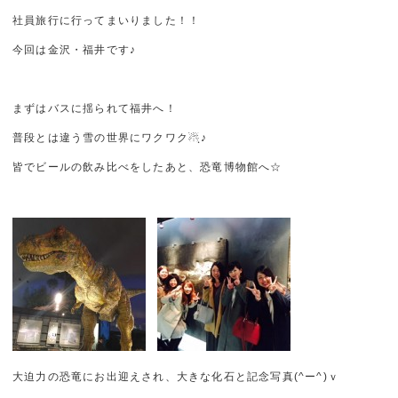
社員旅行に行ってまいりました！！
今回は金沢・福井です♪
まずはバスに揺られて福井へ！
普段とは違う雪の世界にワクワク☃ฺ♪
皆でビールの飲み比べをしたあと、恐竜博物館へ☆
大迫力の恐竜にお出迎えされ、大きな化石と記念写真(^ー^)ｖ