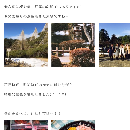
兼六園は桜や梅、紅葉の名所でもありますが、
冬の雪吊りの景色もまた素敵ですね☆
江戸時代、明治時代の歴史に触れながら、
綺麗な景色を堪能しました(ㆁᴗㆁ✿)
昼食を食べに、近江町市場へ！！