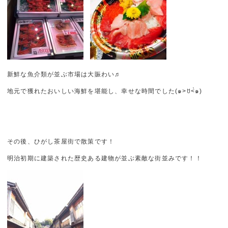
新鮮な魚介類が並ぶ市場は大賑わい♬
地元で獲れたおいしい海鮮を堪能し、幸せな時間でした(๑˃ꇴ˂̀๑)
その後、ひがし茶屋街で散策です！
明治初期に建築された歴史ある建物が並ぶ素敵な街並みです！！