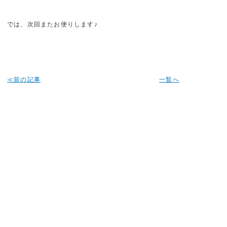
では、次回またお便りします♪
≪前の記事
一覧へ