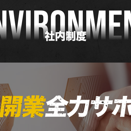
NVIRONME
社内制度
開業
全力サ