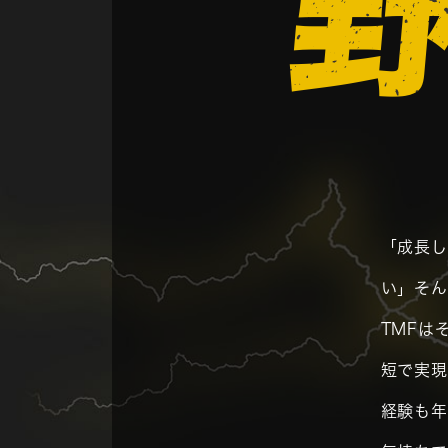
「成長
い」そ
TMFは
短で実現
経験も