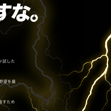
すな。
か試した
野望を最
指すため